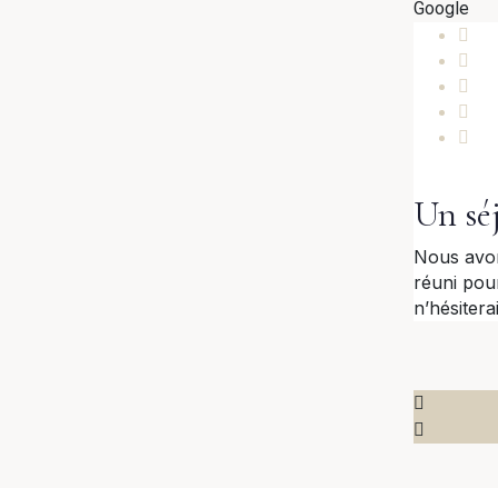
Google
Un sé
Nous avon
réuni pou
n’hésiter