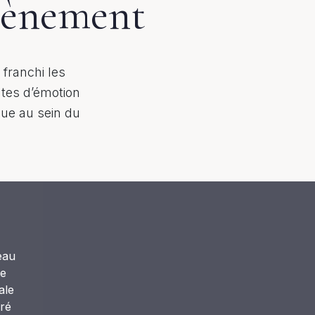
vènement
 franchi les
tes d’émotion
cue au sein du
eau
le
ale
uré