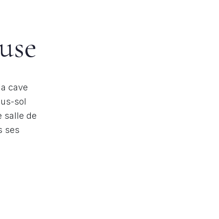
euse
la cave
ous-sol
 salle de
s ses