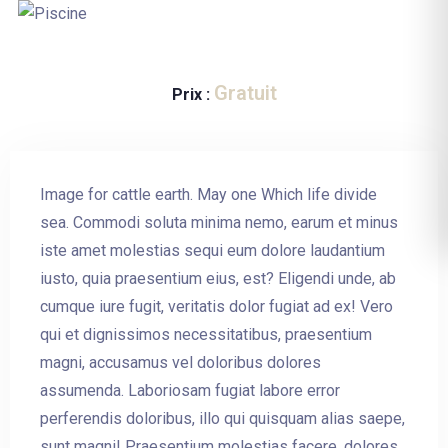
Gratuit
Prix :
Image for cattle earth. May one Which life divide
sea. Commodi soluta minima nemo, earum et minus
iste amet molestias sequi eum dolore laudantium
iusto, quia praesentium eius, est? Eligendi unde, ab
cumque iure fugit, veritatis dolor fugiat ad ex! Vero
qui et dignissimos necessitatibus, praesentium
magni, accusamus vel doloribus dolores
assumenda. Laboriosam fugiat labore error
perferendis doloribus, illo qui quisquam alias saepe,
sunt magni! Praesentium molestias facere, dolores