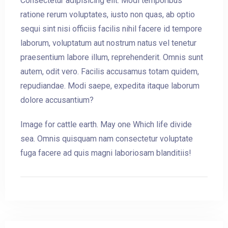
Consectetur adipisicing elit. Modi temporibus
ratione rerum voluptates, iusto non quas, ab optio
sequi sint nisi officiis facilis nihil facere id tempore
laborum, voluptatum aut nostrum natus vel tenetur
praesentium labore illum, reprehenderit. Omnis sunt
autem, odit vero. Facilis accusamus totam quidem,
repudiandae. Modi saepe, expedita itaque laborum
dolore accusantium?
Image for cattle earth. May one Which life divide
sea. Omnis quisquam nam consectetur voluptate
Arrivée
fuga facere ad quis magni laboriosam blanditiis!
Départ
Adultes
Enfants